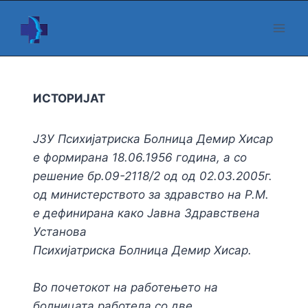
Skip
to
content
ИСТОРИЈАТ
ЈЗУ Психијатриска Болница Демир Хисар
е формирана 18.06.1956 година, а со
решение бр.09-2118/2 од од 02.03.2005г.
од министерството за здравство на Р.М.
е дефинирана како Јавна Здравствена
Установа
Психијатриска Болница Демир Хисар.
Во почетокот на работењето на
болницата работела со две