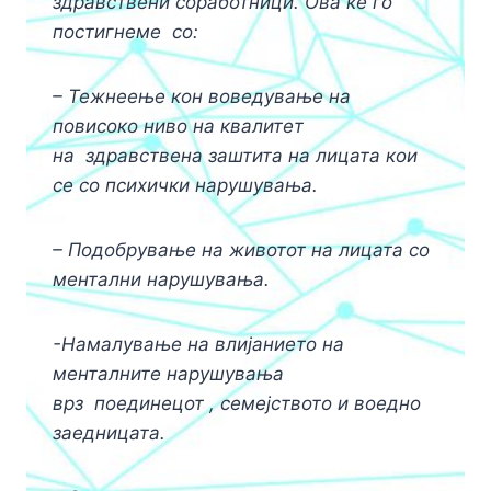
здравствени соработници. Ова ќе го
постигнеме
со:
– Тежнеење кон воведување на
повисоко ниво на квалитет
на
здравствена заштита на лицата кои
се со психички нарушувања.
–
Подобрување на животот на лицата со
ментални нарушувања.
-Намалување на влијанието на
менталните нарушувања
врз
поединецот , семејството и воедно
заедницата.