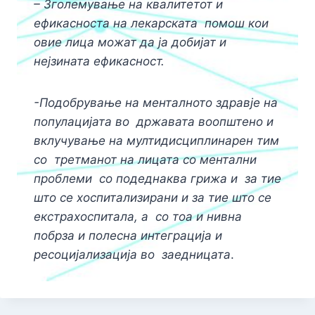
– Зголемување на квалитетот и
ефикасноста на лекарската
помош кои
овие лица можат да ја добијат и
нејзината ефикасност.
-Подобрување на менталното здравје на
популацијата во
државата воопштено и
вклучување на мултидисциплинарен тим
со
третманот на лицата со ментални
проблеми со подеднаква грижа и
за тие
што се хоспитализирани и за тие што се
екстрахоспитала, а
со тоа и нивна
побрза и полесна интеграција и
ресоцијализација во
заедницата
.