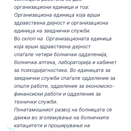
организациони единици и тоа:
Организациона единица која врши
здравствена дејност и организациона
единица на заеднички служби.
Во склоп на Организационата единица
која врши здравствена дејност
спаѓале четири болнички одделенија,
болничка аптека, лабораторија и кабинет
за психодијагностика. Во единицата за
заеднички служби спаѓале одделение за
општи работи, одделение за економско-
финансиски работи и одделение за
технички служби.
Понатамошниот развој на болницата се
движи во зголемување на болничките
капацитети и проширување на