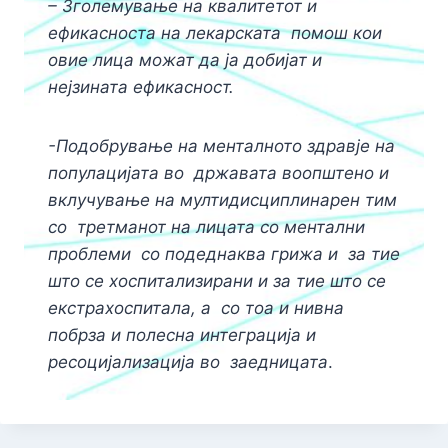
– Зголемување на квалитетот и
ефикасноста на лекарската
помош кои
овие лица можат да ја добијат и
нејзината ефикасност.
-Подобрување на менталното здравје на
популацијата во
државата воопштено и
вклучување на мултидисциплинарен тим
со
третманот на лицата со ментални
проблеми со подеднаква грижа и
за тие
што се хоспитализирани и за тие што се
екстрахоспитала, а
со тоа и нивна
побрза и полесна интеграција и
ресоцијализација во
заедницата
.