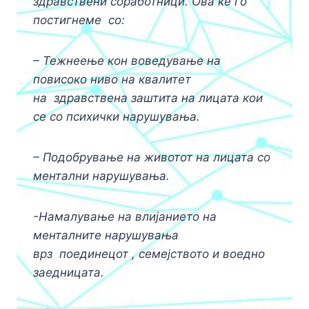
здравствени соработници. Ова ќе го
постигнеме
со:
– Тежнеење кон воведување на
повисоко ниво на квалитет
на
здравствена заштита на лицата кои
се со психички нарушувања.
–
Подобрување на животот на лицата со
ментални нарушувања.
-Намалување на влијанието на
менталните нарушувања
врз
поединецот , семејството и воедно
заедницата.