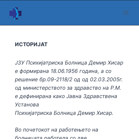
Skip
to
content
ИСТОРИЈАТ
ЈЗУ Психијатриска Болница Демир Хисар
е формирана 18.06.1956 година, а со
решение бр.09-2118/2 од од 02.03.2005г.
од министерството за здравство на Р.М.
е дефинирана како Јавна Здравствена
Установа
Психијатриска Болница Демир Хисар.
Во почетокот на работењето на
болницата работела со две