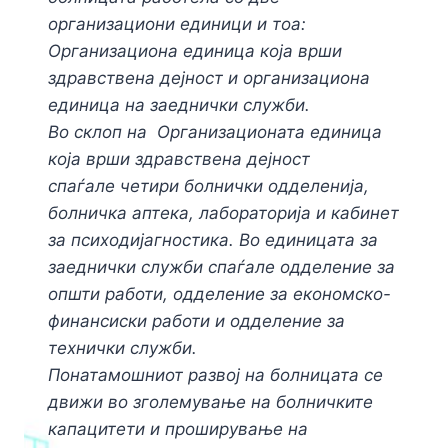
организациони единици и тоа:
Организациона единица која врши
здравствена дејност и организациона
единица на заеднички служби.
Во склоп на Организационата единица
која врши здравствена дејност
спаѓале четири болнички одделенија,
болничка аптека, лабораторија и кабинет
за психодијагностика. Во единицата за
заеднички служби спаѓале одделение за
општи работи, одделение за економско-
финансиски работи и одделение за
технички служби.
Понатамошниот развој на болницата се
движи во зголемување на болничките
капацитети и проширување на