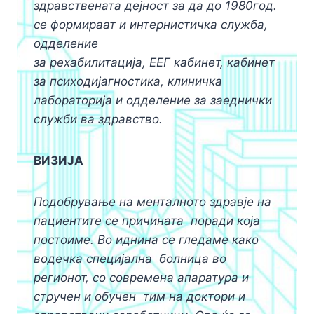
здравствената дејност за да до 1980год.
се формираат и интернистичка служба,
одделение
за рехабилитација, ЕЕГ кабинет, кабинет
за психодијагностика, клиничка
лабораторија и одделение за заеднички
служби ва здравство.
ВИЗИЈА
Подобрување на менталното здравје на
пациентите се причината
поради која
постоиме. Во иднина се гледаме како
водечка специјална
болница во
регионот, со современа апаратура и
стручен и обучен
тим на доктори и